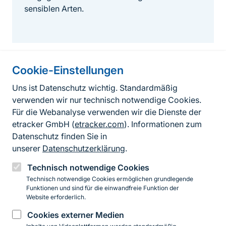
sensiblen Arten.
Cookie-Einstellungen
Informationen zur Seite
Uns ist Datenschutz wichtig. Standardmäßig
verwenden wir nur technisch notwendige Cookies.
Fußzeile
Kontakt zum BfN
Für die Webanalyse verwenden wir die Dienste der
Kontaktformular
etracker GmbH (
etracker.com
). Informationen zum
Datenschutz finden Sie in
Erklärung zur Barrierefreiheit
unserer
Datenschutzerklärung
.
Impressum
Technisch notwendige Cookies
Technisch notwendige Cookies ermöglichen grundlegende
Datenschutz
Funktionen und sind für die einwandfreie Funktion der
Website erforderlich.
Cookies externer Medien
Instagram
Facebook
YouTube
LinkedIn
Mastodon
Bluesky