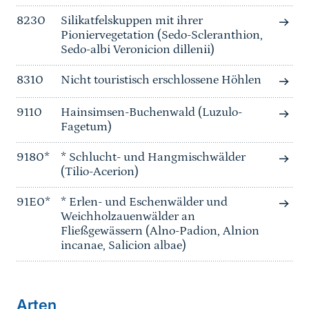
8230
Silikatfelskuppen mit ihrer
Pioniervegetation (Sedo-Scleranthion,
Sedo-albi Veronicion dillenii)
8310
Nicht touristisch erschlossene Höhlen
9110
Hainsimsen-Buchenwald (Luzulo-
Fagetum)
9180*
* Schlucht- und Hangmischwälder
(Tilio-Acerion)
91E0*
* Erlen- und Eschenwälder und
Weichholzauenwälder an
Fließgewässern (Alno-Padion, Alnion
incanae, Salicion albae)
Arten