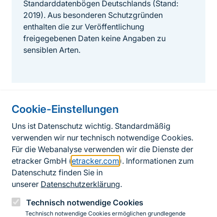
Standarddatenbögen Deutschlands (Stand:
2019). Aus besonderen Schutzgründen
enthalten die zur Veröffentlichung
freigegebenen Daten keine Angaben zu
sensiblen Arten.
Cookie-Einstellungen
Informationen zur Seite
Uns ist Datenschutz wichtig. Standardmäßig
verwenden wir nur technisch notwendige Cookies.
Fußzeile
Kontakt zum BfN
Für die Webanalyse verwenden wir die Dienste der
Kontaktformular
etracker GmbH (
etracker.com
). Informationen zum
Datenschutz finden Sie in
Erklärung zur Barrierefreiheit
unserer
Datenschutzerklärung
.
Impressum
Technisch notwendige Cookies
Technisch notwendige Cookies ermöglichen grundlegende