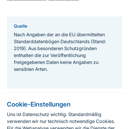
Quelle
Nach Angaben der an die EU übermittelten
Standarddatenbögen Deutschlands (Stand:
2019). Aus besonderen Schutzgründen
enthalten die zur Veröffentlichung
freigegebenen Daten keine Angaben zu
sensiblen Arten.
Cookie-Einstellungen
Informationen zur Seite
Uns ist Datenschutz wichtig. Standardmäßig
verwenden wir nur technisch notwendige Cookies.
Fußzeile
Kontakt zum BfN
Für die Webanalyse verwenden wir die Dienste der