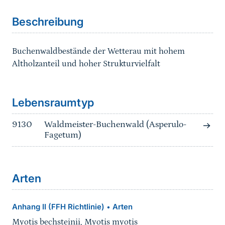
Beschreibung
Buchenwaldbestände der Wetterau mit hohem
Altholzanteil und hoher Strukturvielfalt
Sprungmarke
Lebensraumtyp
9130
Waldmeister-Buchenwald (Asperulo-
Fagetum)
Arten
Anhang II (FFH Richtlinie)
Arten
•
Myotis bechsteinii
,
Myotis myotis