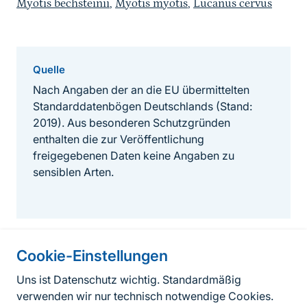
Myotis bechsteinii
,
Myotis myotis
,
Lucanus cervus
Quelle
Nach Angaben der an die EU übermittelten
Standarddatenbögen Deutschlands (Stand:
2019). Aus besonderen Schutzgründen
enthalten die zur Veröffentlichung
freigegebenen Daten keine Angaben zu
sensiblen Arten.
Cookie-Einstellungen
Informationen zur Seite
Uns ist Datenschutz wichtig. Standardmäßig
verwenden wir nur technisch notwendige Cookies.
Fußzeile
Kontakt zum BfN