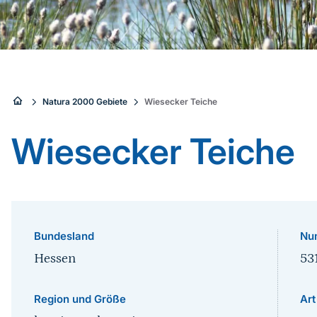
Sie
Natura 2000 Gebiete
Wiesecker Teiche
sind
Wiesecker Teiche
hier:
Bundesland
Nu
Hessen
53
Region und Größe
Art