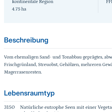
kontinentale Region
FF
4.75
ha
Sprungmarke
Beschreibung
Vom ehemaligen Sand- und Tonabbau geprägtes, abw
Frischgrünland, Streuobst, Gehölzen, mehreren Ge
Magerrasenresten.
Sprungmarke
Lebensraumtyp
3150
Natürliche eutrophe Seen mit einer Vege