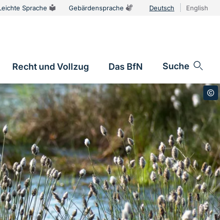
Leichte Sprache
Gebärdensprache
Deutsch
English
Sprachums
Suche
Recht und Vollzug
Das BfN