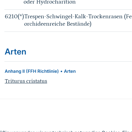
oder Hydrocharition
6210(*)
Trespen-Schwingel-Kalk-Trockenrasen (Fe
orchideenreiche Bestände)
Arten
•
Anhang II (FFH Richtlinie)
Arten
Triturus cristatus
Quelle
Nach Angaben der an die EU übermittelten Standardd