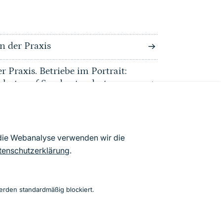
n der Praxis
 Praxis. Betriebe im Portrait:
hutz auf Sonderstandorten
on Weidetieren und Gehegewild
mpfohlenen
 die Webanalyse verwenden wir die
tenschutzerklärung
.
es zum Thema Wolf (DBBW)
erden standardmäßig blockiert.