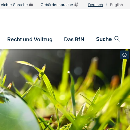
Leichte Sprache
Gebärdensprache
Deutsch
English
Sprachums
Suche
Recht und Vollzug
Das BfN