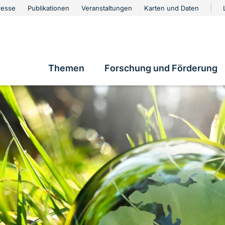
urschutz
resse
Publikationen
Veranstaltungen
Karten und Daten
vigation
Themen
Forschung und Förderung
Hauptnavigation