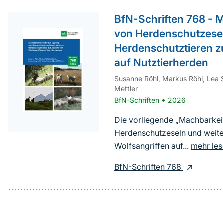
weiterführender
BfN-Schriften 768 - 
Inhalt
von Herdenschutzesel
Herdenschutztieren z
auf Nutztierherden
Susanne Röhl, Markus Röhl, Lea S
Mettler
•
BfN-Schriften
2026
Die vorliegende „Machbarkei
Herdenschutzeseln und weite
Wolfsangriffen auf...
mehr les
BfN-Schriften 768