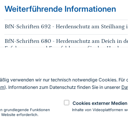
Weiterführende Informationen
BfN-Schriften 692 - Herdenschutz am Steilhang i
BfN-Schriften 680 - Herdenschutz am Deich in der
Erfahrungen und Empfehlungen für den Herdensc
BfN Schriften 530 - Empfehlungen zum Schutz v
vor dem Wolf: Konkrete Anforderungen an die e
Präventionsmaßnahmen
mäßig verwenden wir nur technisch notwendige Cookies. Für
om
). Informationen zum Datenschutz finden Sie in unserer
Da
Häufig gefragt: Wolf
Cookies externer Medien
Dokumentations- und Beratungsstelle des Bund
en grundlegende Funktionen
Inhalte von Videoplattformen w
 Website erforderlich.
ung