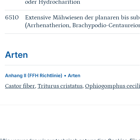
oder Hydrocharition
6510
Extensive Mähwiesen der planaren bis su
(Arrhenatherion, Brachypodio-Centaureio
Arten
•
Anhang II (FFH Richtlinie)
Arten
Castor fiber
,
Triturus cristatus
,
Ophiogomphus cecil
Quelle
Nach Angaben der an die EU übermittelten Standardd