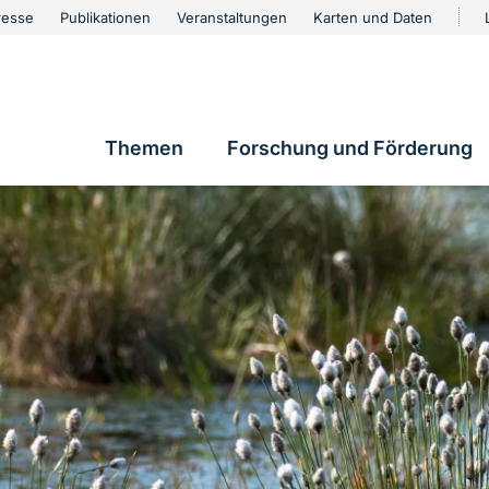
urschutz
resse
Publikationen
Veranstaltungen
Karten und Daten
vigation
Themen
Forschung und Förderung
Hauptnavigation