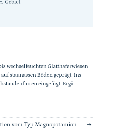
H-Gebiet
 bis wechselfeuchten Glatthaferwiesen
 auf staunassen Böden geprägt. Ins
hstaudenfluren eingefügt. Ergä
tation vom Typ Magnopotamion