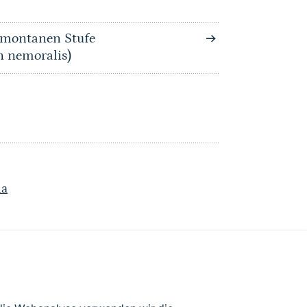
bmontanen Stufe
n nemoralis)
ia
atenbögen Deutschlands (Stand: