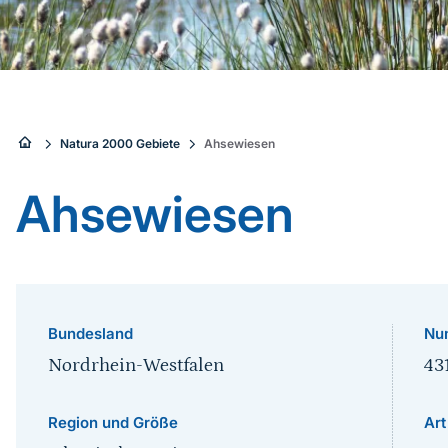
Sie
Natura 2000 Gebiete
Ahsewiesen
sind
Ahsewiesen
hier:
Bundesland
Nu
Nordrhein-Westfalen
43
Region und Größe
Art