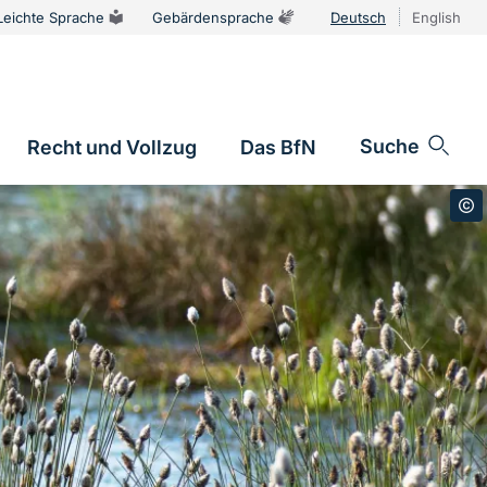
Leichte Sprache
Gebärdensprache
Deutsch
English
Sprachums
Suche
Recht und Vollzug
Das BfN