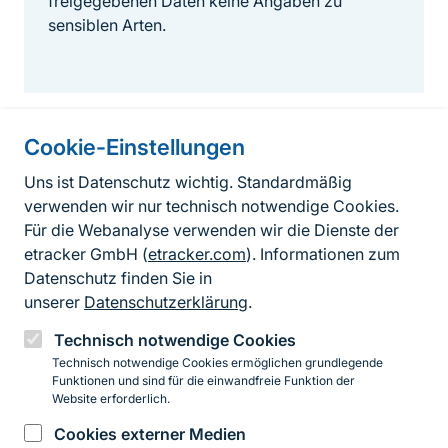
freigegebenen Daten keine Angaben zu
sensiblen Arten.
Cookie-Einstellungen
Informationen zur Seite
Uns ist Datenschutz wichtig. Standardmäßig
verwenden wir nur technisch notwendige Cookies.
Fußzeile
Kontakt zum BfN
Für die Webanalyse verwenden wir die Dienste der
Kontaktformular
etracker GmbH (
etracker.com
). Informationen zum
Datenschutz finden Sie in
Erklärung zur Barrierefreiheit
unserer
Datenschutzerklärung
.
Impressum
Technisch notwendige Cookies
Technisch notwendige Cookies ermöglichen grundlegende
Datenschutz
Funktionen und sind für die einwandfreie Funktion der
Website erforderlich.
Cookies externer Medien
Instagram
Facebook
YouTube
LinkedIn
Mastodon
Bluesky