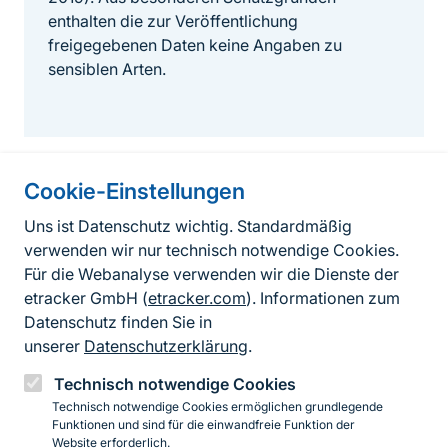
enthalten die zur Veröffentlichung
freigegebenen Daten keine Angaben zu
sensiblen Arten.
Cookie-Einstellungen
Informationen zur Seite
Uns ist Datenschutz wichtig. Standardmäßig
verwenden wir nur technisch notwendige Cookies.
Fußzeile
Kontakt zum BfN
Für die Webanalyse verwenden wir die Dienste der
Kontaktformular
etracker GmbH (
etracker.com
). Informationen zum
Datenschutz finden Sie in
Erklärung zur Barrierefreiheit
unserer
Datenschutzerklärung
.
Impressum
Technisch notwendige Cookies
Technisch notwendige Cookies ermöglichen grundlegende
Datenschutz
Funktionen und sind für die einwandfreie Funktion der
Website erforderlich.