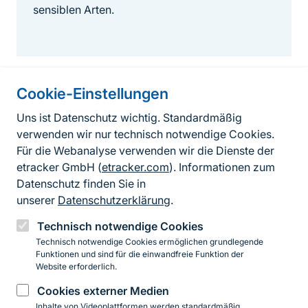
sensiblen Arten.
Cookie-Einstellungen
Informationen zur Seite
Uns ist Datenschutz wichtig. Standardmäßig
verwenden wir nur technisch notwendige Cookies.
Fußzeile
Kontakt zum BfN
Für die Webanalyse verwenden wir die Dienste der
Kontaktformular
etracker GmbH (
etracker.com
). Informationen zum
Datenschutz finden Sie in
Erklärung zur Barrierefreiheit
unserer
Datenschutzerklärung
.
Impressum
Technisch notwendige Cookies
Technisch notwendige Cookies ermöglichen grundlegende
Datenschutz
Funktionen und sind für die einwandfreie Funktion der
Website erforderlich.
Cookies externer Medien
Instagram
Facebook
YouTube
LinkedIn
Mastodon
Bluesky
Inhalte von Videoplattformen werden standardmäßig