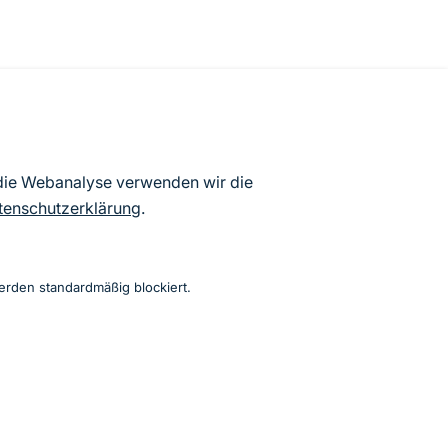
atenbögen Deutschlands (Stand:
 die Webanalyse verwenden wir die
ur Veröffentlichung freigegebenen
tenschutzerklärung
.
erden standardmäßig blockiert.