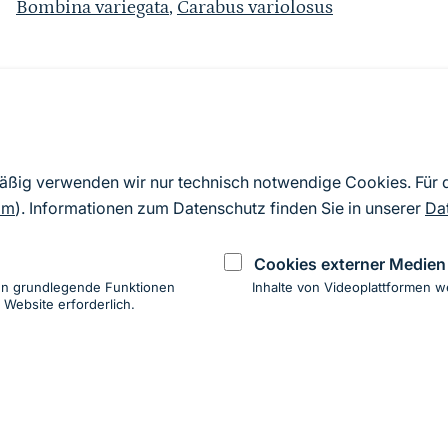
Bombina variegata
,
Carabus variolosus
Quelle
Nach Angaben der an die EU übermittelten Standardd
mäßig verwenden wir nur technisch notwendige Cookies. Für
2019). Aus besonderen Schutzgründen enthalten die z
om
). Informationen zum Datenschutz finden Sie in unserer
Da
Daten keine Angaben zu sensiblen Arten.
Cookies externer Medien
en grundlegende Funktionen
Inhalte von Videoplattformen w
 Website erforderlich.
ung
hen