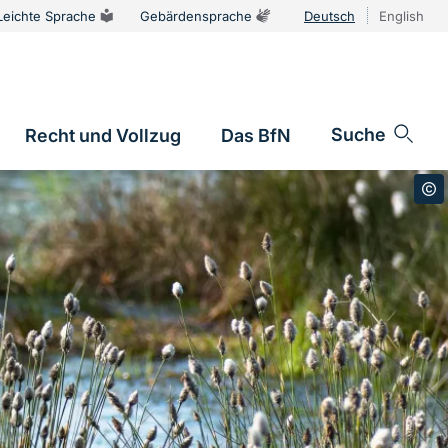
Leichte Sprache
Gebärdensprache
Deutsch
English
Sprachums
Suche
Recht und Vollzug
Das BfN