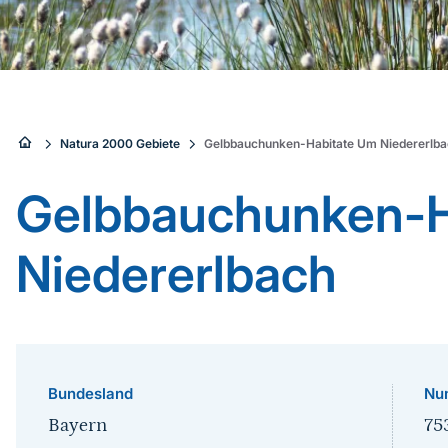
Sie
Natura 2000 Gebiete
Gelbbauchunken-Habitate Um Niedererlb
sind
Gelbbauchunken-H
hier:
Niedererlbach
Bundesland
Nu
Bayern
75