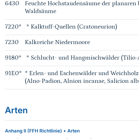
6430
Feuchte Hochstaudensäume der planaren b
Waldsäume
7220*
* Kalktuff-Quellen (Cratoneurion)
7230
Kalkreiche Niedermoore
9180*
* Schlucht- und Hangmischwälder (Tilio-
91E0*
* Erlen- und Eschenwälder und Weichholz
(Alno-Padion, Alnion incanae, Salicion alb
Arten
•
Anhang II (FFH Richtlinie)
Arten