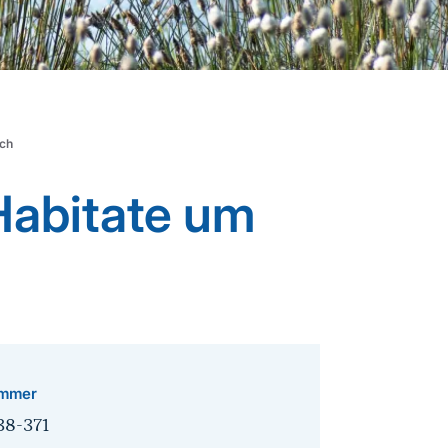
ach
abitate um
mmer
38-371