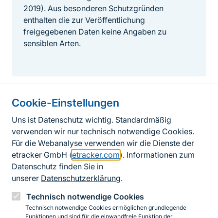
2019). Aus besonderen Schutzgründen
enthalten die zur Veröffentlichung
freigegebenen Daten keine Angaben zu
sensiblen Arten.
Cookie-Einstellungen
Informationen zur Seite
Uns ist Datenschutz wichtig. Standardmäßig
verwenden wir nur technisch notwendige Cookies.
Fußzeile
Kontakt zum BfN
Für die Webanalyse verwenden wir die Dienste der
Kontaktformular
etracker GmbH (
etracker.com
). Informationen zum
Datenschutz finden Sie in
Erklärung zur Barrierefreiheit
unserer
Datenschutzerklärung
.
Impressum
Technisch notwendige Cookies
Technisch notwendige Cookies ermöglichen grundlegende
Datenschutz
Funktionen und sind für die einwandfreie Funktion der