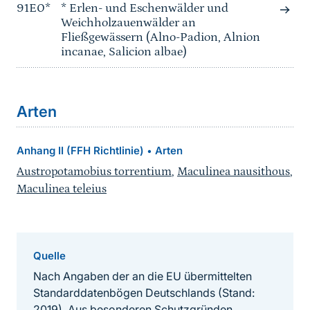
91E0*
* Erlen- und Eschenwälder und
Weichholzauenwälder an
Fließgewässern (Alno-Padion, Alnion
incanae, Salicion albae)
Arten
Anhang II (FFH Richtlinie)
Arten
•
Austropotamobius torrentium
,
Maculinea nausithous
,
Maculinea teleius
Quelle
Nach Angaben der an die EU übermittelten
Standarddatenbögen Deutschlands (Stand:
2019). Aus besonderen Schutzgründen