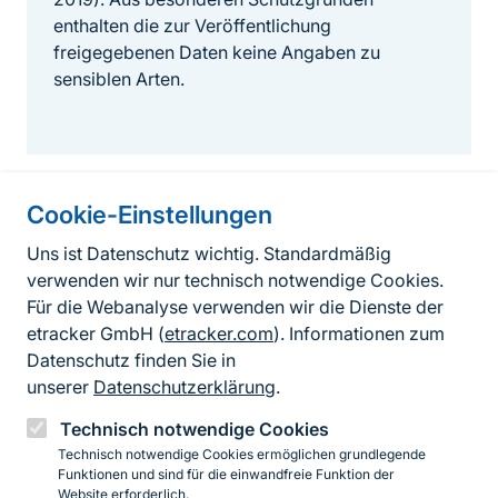
enthalten die zur Veröffentlichung
freigegebenen Daten keine Angaben zu
sensiblen Arten.
Cookie-Einstellungen
Informationen zur Seite
Uns ist Datenschutz wichtig. Standardmäßig
verwenden wir nur technisch notwendige Cookies.
Fußzeile
Kontakt zum BfN
Für die Webanalyse verwenden wir die Dienste der
Kontaktformular
etracker GmbH (
etracker.com
). Informationen zum
Datenschutz finden Sie in
Erklärung zur Barrierefreiheit
unserer
Datenschutzerklärung
.
Impressum
Technisch notwendige Cookies
Technisch notwendige Cookies ermöglichen grundlegende
Datenschutz
Funktionen und sind für die einwandfreie Funktion der
Website erforderlich.