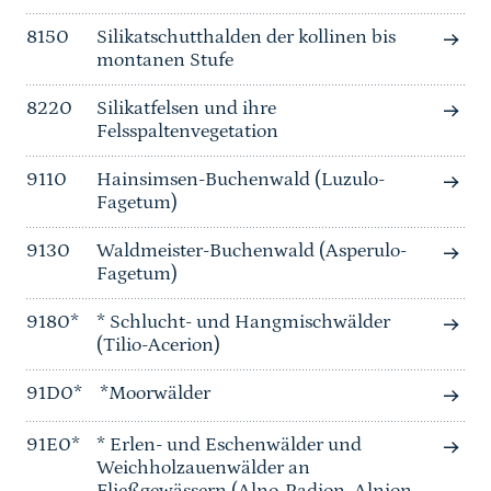
8150
Silikatschutthalden der kollinen bis
montanen Stufe
8220
Silikatfelsen und ihre
Felsspaltenvegetation
9110
Hainsimsen-Buchenwald (Luzulo-
Fagetum)
9130
Waldmeister-Buchenwald (Asperulo-
Fagetum)
9180*
* Schlucht- und Hangmischwälder
(Tilio-Acerion)
91D0*
*Moorwälder
91E0*
* Erlen- und Eschenwälder und
Weichholzauenwälder an