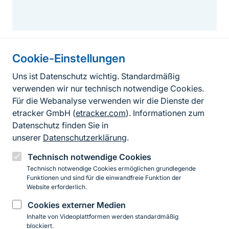
Cookie-Einstellungen
Informationen zur Seite
Uns ist Datenschutz wichtig. Standardmäßig
verwenden wir nur technisch notwendige Cookies.
Fußzeile
Kontakt zum BfN
Für die Webanalyse verwenden wir die Dienste der
Kontaktformular
etracker GmbH (
etracker.com
). Informationen zum
Datenschutz finden Sie in
Erklärung zur Barrierefreiheit
unserer
Datenschutzerklärung
.
Impressum
Technisch notwendige Cookies
Technisch notwendige Cookies ermöglichen grundlegende
Datenschutz
Funktionen und sind für die einwandfreie Funktion der
Website erforderlich.
Cookies externer Medien
Instagram
Facebook
YouTube
LinkedIn
Mastodon
Bluesky
Inhalte von Videoplattformen werden standardmäßig
blockiert.