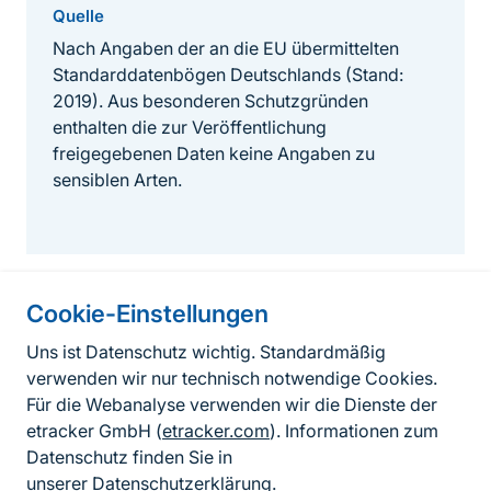
Quelle
Nach Angaben der an die EU übermittelten
Standarddatenbögen Deutschlands (Stand:
2019). Aus besonderen Schutzgründen
enthalten die zur Veröffentlichung
freigegebenen Daten keine Angaben zu
sensiblen Arten.
Cookie-Einstellungen
Informationen zur Seite
Uns ist Datenschutz wichtig. Standardmäßig
verwenden wir nur technisch notwendige Cookies.
Fußzeile
Kontakt zum BfN
Für die Webanalyse verwenden wir die Dienste der
Kontaktformular
etracker GmbH (
etracker.com
). Informationen zum
Datenschutz finden Sie in
Erklärung zur Barrierefreiheit
unserer
Datenschutzerklärung
.