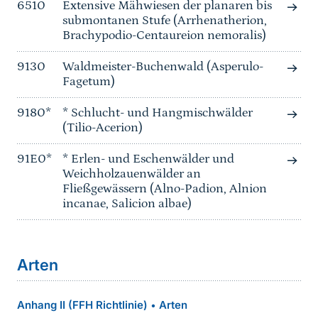
6510
Extensive Mähwiesen der planaren bis
submontanen Stufe (Arrhenatherion,
Brachypodio-Centaureion nemoralis)
9130
Waldmeister-Buchenwald (Asperulo-
Fagetum)
9180*
* Schlucht- und Hangmischwälder
(Tilio-Acerion)
91E0*
* Erlen- und Eschenwälder und
Weichholzauenwälder an
Fließgewässern (Alno-Padion, Alnion
incanae, Salicion albae)
Arten
Anhang II (FFH Richtlinie)
Arten
•