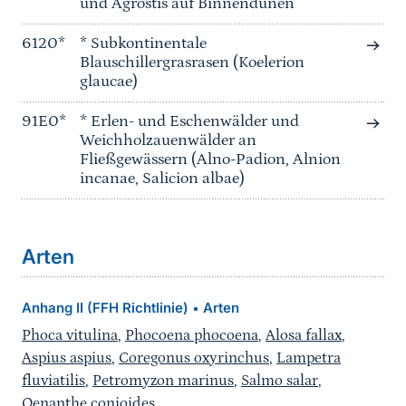
und Agrostis auf Binnendünen
6120*
* Subkontinentale
Blauschillergrasrasen (Koelerion
glaucae)
91E0*
* Erlen- und Eschenwälder und
Weichholzauenwälder an
Fließgewässern (Alno-Padion, Alnion
incanae, Salicion albae)
Arten
Anhang II (FFH Richtlinie)
Arten
•
Phoca vitulina
,
Phocoena phocoena
,
Alosa fallax
,
Aspius aspius
,
Coregonus oxyrinchus
,
Lampetra
fluviatilis
,
Petromyzon marinus
,
Salmo salar
,
Oenanthe conioides