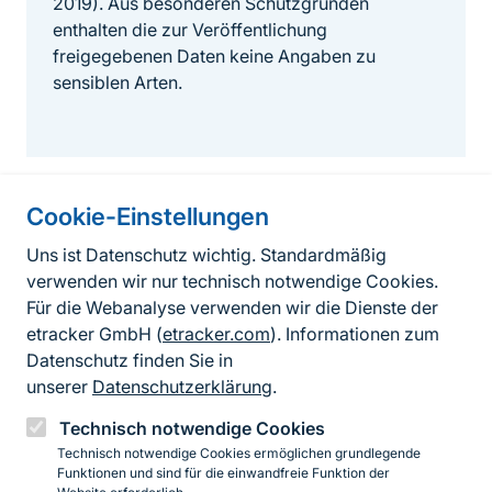
2019). Aus besonderen Schutzgründen
enthalten die zur Veröffentlichung
freigegebenen Daten keine Angaben zu
sensiblen Arten.
Cookie-Einstellungen
Informationen zur Seite
Uns ist Datenschutz wichtig. Standardmäßig
verwenden wir nur technisch notwendige Cookies.
Fußzeile
Kontakt zum BfN
Für die Webanalyse verwenden wir die Dienste der
Kontaktformular
etracker GmbH (
etracker.com
). Informationen zum
Datenschutz finden Sie in
Erklärung zur Barrierefreiheit
unserer
Datenschutzerklärung
.
Impressum
Technisch notwendige Cookies
Technisch notwendige Cookies ermöglichen grundlegende
Datenschutz
Funktionen und sind für die einwandfreie Funktion der