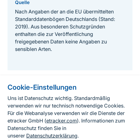
Quelle
Nach Angaben der an die EU übermittelten
Standarddatenbögen Deutschlands (Stand:
2019). Aus besonderen Schutzgründen
enthalten die zur Veröffentlichung
freigegebenen Daten keine Angaben zu
sensiblen Arten.
Cookie-Einstellungen
Informationen zur Seite
Uns ist Datenschutz wichtig. Standardmäßig
verwenden wir nur technisch notwendige Cookies.
Fußzeile
Kontakt zum BfN
Für die Webanalyse verwenden wir die Dienste der
Kontaktformular
etracker GmbH (
etracker.com
). Informationen zum
Datenschutz finden Sie in
Erklärung zur Barrierefreiheit
unserer
Datenschutzerklärung
.