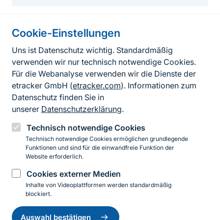
Cookie-Einstellungen
Informationen zur Seite
Uns ist Datenschutz wichtig. Standardmäßig
verwenden wir nur technisch notwendige Cookies.
Fußzeile
Kontakt zum BfN
Für die Webanalyse verwenden wir die Dienste der
Kontaktformular
etracker GmbH (
etracker.com
). Informationen zum
Datenschutz finden Sie in
Erklärung zur Barrierefreiheit
unserer
Datenschutzerklärung
.
Impressum
Technisch notwendige Cookies
Technisch notwendige Cookies ermöglichen grundlegende
Datenschutz
Funktionen und sind für die einwandfreie Funktion der
Website erforderlich.
Cookies externer Medien
Instagram
Facebook
YouTube
LinkedIn
Mastodon
Bluesky
Inhalte von Videoplattformen werden standardmäßig
blockiert.
Einwilligung
© 2026 Bundesamt für Naturschutz
zurückziehen
Auswahl bestätigen