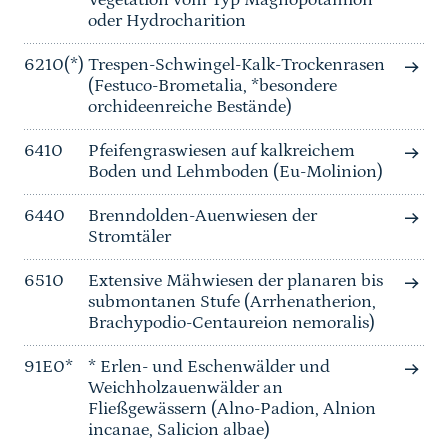
Vegetation vom Typ Magnopotamion
oder Hydrocharition
6210(*)
Trespen-Schwingel-Kalk-Trockenrasen
(Festuco-Brometalia, *besondere
orchideenreiche Bestände)
6410
Pfeifengraswiesen auf kalkreichem
Boden und Lehmboden (Eu-Molinion)
6440
Brenndolden-Auenwiesen der
Stromtäler
6510
Extensive Mähwiesen der planaren bis
submontanen Stufe (Arrhenatherion,
Brachypodio-Centaureion nemoralis)
91E0*
* Erlen- und Eschenwälder und
Weichholzauenwälder an
Fließgewässern (Alno-Padion, Alnion
incanae, Salicion albae)