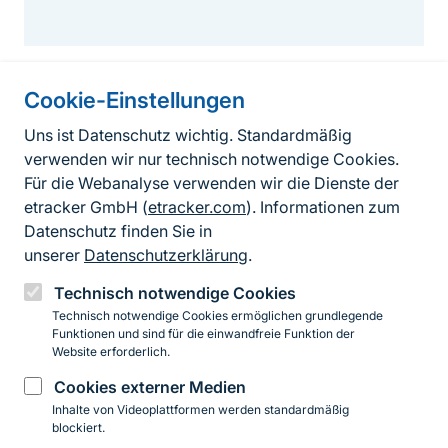
Cookie-Einstellungen
Informationen zur Seite
Uns ist Datenschutz wichtig. Standardmäßig
verwenden wir nur technisch notwendige Cookies.
Fußzeile
Kontakt zum BfN
Für die Webanalyse verwenden wir die Dienste der
Kontaktformular
etracker GmbH (
etracker.com
). Informationen zum
Datenschutz finden Sie in
Erklärung zur Barrierefreiheit
unserer
Datenschutzerklärung
.
Impressum
Technisch notwendige Cookies
Technisch notwendige Cookies ermöglichen grundlegende
Datenschutz
Funktionen und sind für die einwandfreie Funktion der
Website erforderlich.
Cookies externer Medien
Instagram
Facebook
YouTube
LinkedIn
Mastodon
Bluesky
Inhalte von Videoplattformen werden standardmäßig
blockiert.