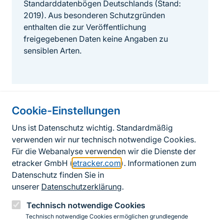
Standarddatenbögen Deutschlands (Stand:
2019). Aus besonderen Schutzgründen
enthalten die zur Veröffentlichung
freigegebenen Daten keine Angaben zu
sensiblen Arten.
Cookie-Einstellungen
Informationen zur Seite
Uns ist Datenschutz wichtig. Standardmäßig
verwenden wir nur technisch notwendige Cookies.
Fußzeile
Kontakt zum BfN
Für die Webanalyse verwenden wir die Dienste der
Kontaktformular
etracker GmbH (
etracker.com
). Informationen zum
Datenschutz finden Sie in
Erklärung zur Barrierefreiheit
unserer
Datenschutzerklärung
.
Impressum
Technisch notwendige Cookies
Technisch notwendige Cookies ermöglichen grundlegende