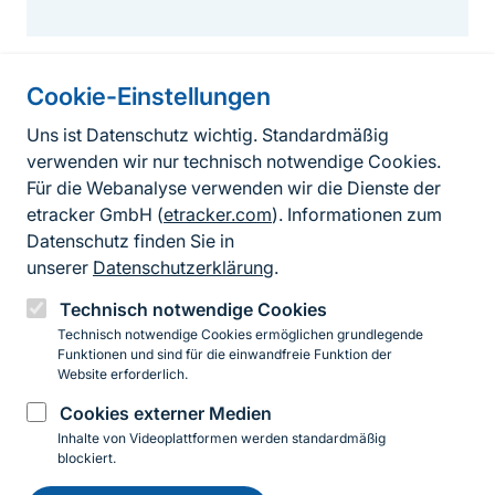
Cookie-Einstellungen
Informationen zur Seite
Uns ist Datenschutz wichtig. Standardmäßig
verwenden wir nur technisch notwendige Cookies.
Fußzeile
Kontakt zum BfN
Für die Webanalyse verwenden wir die Dienste der
Kontaktformular
etracker GmbH (
etracker.com
). Informationen zum
Datenschutz finden Sie in
Erklärung zur Barrierefreiheit
unserer
Datenschutzerklärung
.
Impressum
Technisch notwendige Cookies
Technisch notwendige Cookies ermöglichen grundlegende
Datenschutz
Funktionen und sind für die einwandfreie Funktion der
Website erforderlich.
Cookies externer Medien
Instagram
Facebook
YouTube
LinkedIn
Mastodon
Bluesky
Inhalte von Videoplattformen werden standardmäßig
blockiert.
Einwilligung