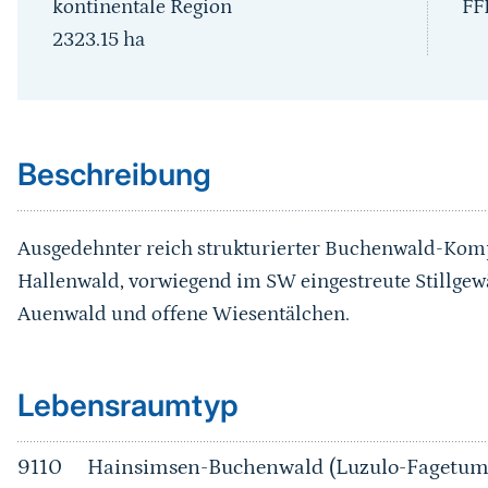
kontinentale Region
FF
2323.15
ha
Sprungmarke
Beschreibung
Ausgedehnter reich strukturierter Buchenwald-Komple
Hallenwald, vorwiegend im SW eingestreute Stillgew
Auenwald und offene Wiesentälchen.
Sprungmarke
Lebensraumtyp
9110
Hainsimsen-Buchenwald (Luzulo-Fagetum