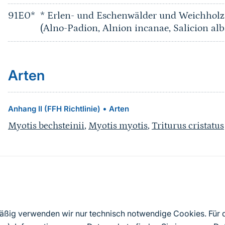
91E0*
* Erlen- und Eschenwälder und Weichholz
(Alno-Padion, Alnion incanae, Salicion alb
Arten
•
Anhang II (FFH Richtlinie)
Arten
Myotis bechsteinii
,
Myotis myotis
,
Triturus cristatus
Quelle
Nach Angaben der an die EU übermittelten Standardd
mäßig verwenden wir nur technisch notwendige Cookies. Für
2019). Aus besonderen Schutzgründen enthalten die z