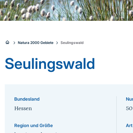
Sie
Natura 2000 Gebiete
Seulingswald
sind
Seulingswald
hier:
Bundesland
Nu
Hessen
50
Region und Größe
Art