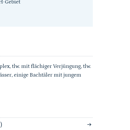
H-Gebiet
x, tlw. mit flächiger Verjüngung, tlw.
ässer, einige Bachtäler mit jungem
)