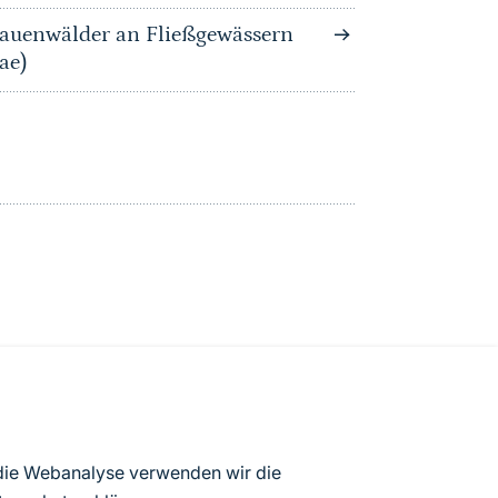
auenwälder an Fließgewässern
ae)
atenbögen Deutschlands (Stand:
 die Webanalyse verwenden wir die
ur Veröffentlichung freigegebenen