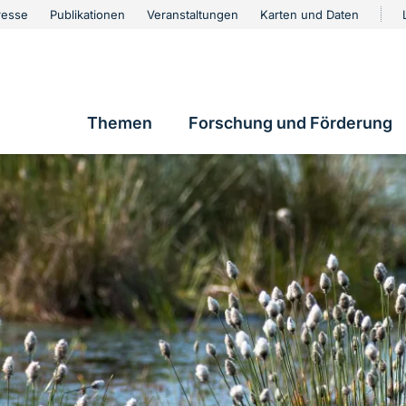
urschutz
resse
Publikationen
Veranstaltungen
Karten und Daten
vigation
Themen
Forschung und Förderung
Hauptnavigation