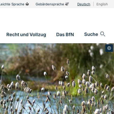
Leichte Sprache
Gebärdensprache
Deutsch
English
Sprachums
Suche
Recht und Vollzug
Das BfN