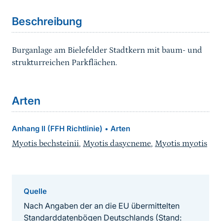
Beschreibung
Burganlage am Bielefelder Stadtkern mit baum- und
strukturreichen Parkflächen.
Arten
Anhang II (FFH Richtlinie)
Arten
•
Myotis bechsteinii
,
Myotis dasycneme
,
Myotis myotis
Quelle
Nach Angaben der an die EU übermittelten
Standarddatenbögen Deutschlands (Stand: