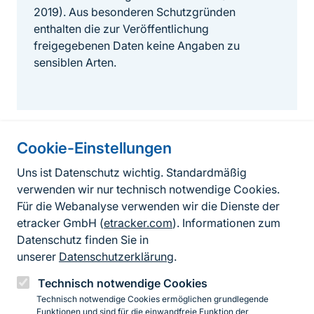
2019). Aus besonderen Schutzgründen
enthalten die zur Veröffentlichung
freigegebenen Daten keine Angaben zu
sensiblen Arten.
Cookie-Einstellungen
Informationen zur Seite
Uns ist Datenschutz wichtig. Standardmäßig
verwenden wir nur technisch notwendige Cookies.
Fußzeile
Kontakt zum BfN
Für die Webanalyse verwenden wir die Dienste der
Kontaktformular
etracker GmbH (
etracker.com
). Informationen zum
Datenschutz finden Sie in
Erklärung zur Barrierefreiheit
unserer
Datenschutzerklärung
.
Impressum
Technisch notwendige Cookies
Technisch notwendige Cookies ermöglichen grundlegende
Datenschutz
Funktionen und sind für die einwandfreie Funktion der