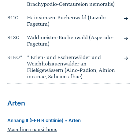
Brachypodio-Centaureion nemoralis)
9110
Hainsimsen-Buchenwald (Luzulo-
Fagetum)
9130
Waldmeister-Buchenwald (Asperulo-
Fagetum)
91E0*
* Erlen- und Eschenwälder und
Weichholzauenwälder an
Fließgewässern (Alno-Padion, Alnion
incanae, Salicion albae)
Arten
Anhang II (FFH Richtlinie)
Arten
•
Maculinea nausithous