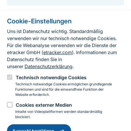
Cookie-Einstellungen
Informationen zur Seite
Uns ist Datenschutz wichtig. Standardmäßig
verwenden wir nur technisch notwendige Cookies.
Fußzeile
Kontakt zum BfN
Für die Webanalyse verwenden wir die Dienste der
Kontaktformular
etracker GmbH (
etracker.com
). Informationen zum
Datenschutz finden Sie in
Erklärung zur Barrierefreiheit
unserer
Datenschutzerklärung
.
Impressum
Technisch notwendige Cookies
Technisch notwendige Cookies ermöglichen grundlegende
Datenschutz
Funktionen und sind für die einwandfreie Funktion der
Website erforderlich.
Cookies externer Medien
Instagram
Facebook
YouTube
LinkedIn
Mastodon
Bluesky
Inhalte von Videoplattformen werden standardmäßig
blockiert.
Einwilligung
© 2026 Bundesamt für Naturschutz
zurückziehen
Auswahl bestätigen