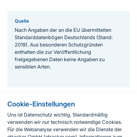
Quelle
Nach Angaben der an die EU übermittelten
Standarddatenbögen Deutschlands (Stand:
2019). Aus besonderen Schutzgründen
enthalten die zur Veröffentlichung
freigegebenen Daten keine Angaben zu
sensiblen Arten.
Cookie-Einstellungen
Informationen zur Seite
Uns ist Datenschutz wichtig. Standardmäßig
verwenden wir nur technisch notwendige Cookies.
Fußzeile
Kontakt zum BfN
Für die Webanalyse verwenden wir die Dienste der
Kontaktformular
etracker GmbH (
etracker.com
). Informationen zum