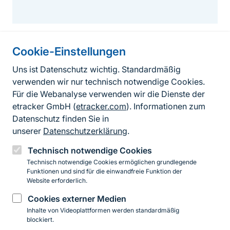
Cookie-Einstellungen
Informationen zur Seite
Uns ist Datenschutz wichtig. Standardmäßig
verwenden wir nur technisch notwendige Cookies.
Fußzeile
Kontakt zum BfN
Für die Webanalyse verwenden wir die Dienste der
Kontaktformular
etracker GmbH (
etracker.com
). Informationen zum
Datenschutz finden Sie in
Erklärung zur Barrierefreiheit
unserer
Datenschutzerklärung
.
Impressum
Technisch notwendige Cookies
Technisch notwendige Cookies ermöglichen grundlegende
Datenschutz
Funktionen und sind für die einwandfreie Funktion der
Website erforderlich.
Cookies externer Medien
Instagram
Facebook
YouTube
LinkedIn
Mastodon
Bluesky
Inhalte von Videoplattformen werden standardmäßig
blockiert.