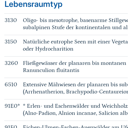
Lebensraumtyp
3130
Oligo- bis mesotrophe, basenarme Stillgew
subalpinen Stufe der kontinentalen und a
3150
Natürliche eutrophe Seen mit einer Vege
oder Hydrocharition
3260
Fließgewässer der planaren bis montanen 
Ranunculion fluitantis
6510
Extensive Mähwiesen der planaren bis su
(Arrhenatherion, Brachypodio-Centaureio
91E0*
* Erlen- und Eschenwälder und Weichholz
(Alno-Padion, Alnion incanae, Salicion alb
91F0
Eichen-Ulmen-Eschen-Auenwälder am Ufer