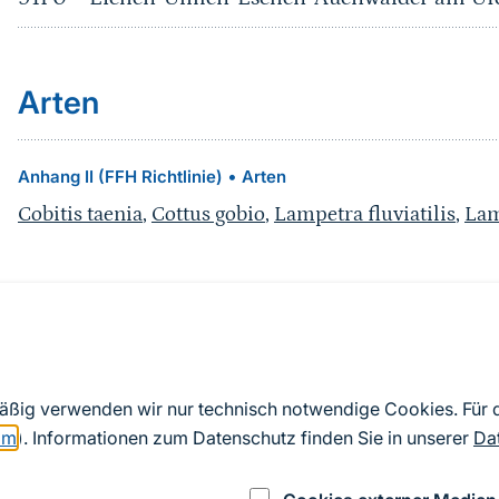
Arten
•
Anhang II (FFH Richtlinie)
Arten
Cobitis taenia
,
Cottus gobio
,
Lampetra fluviatilis
,
Lam
Quelle
Nach Angaben der an die EU übermittelten Standardd
mäßig verwenden wir nur technisch notwendige Cookies. Für
2019). Aus besonderen Schutzgründen enthalten die z
om
). Informationen zum Datenschutz finden Sie in unserer
Da
Daten keine Angaben zu sensiblen Arten.