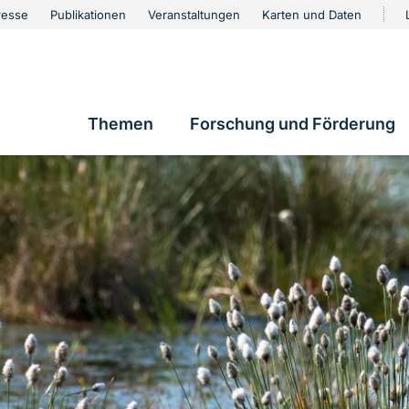
urschutz
resse
Publikationen
Veranstaltungen
Karten und Daten
vigation
Themen
Forschung und Förderung
Hauptnavigation