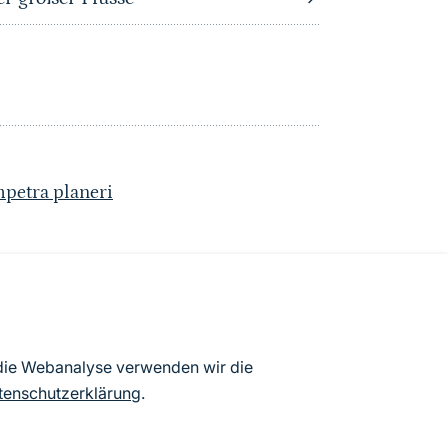
petra planeri
atenbögen Deutschlands (Stand:
 die Webanalyse verwenden wir die
ur Veröffentlichung freigegebenen
tenschutzerklärung
.