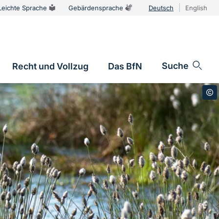
Leichte Sprache
Gebärdensprache
Deutsch
English
Sprachums
Suche
Recht und Vollzug
Das BfN