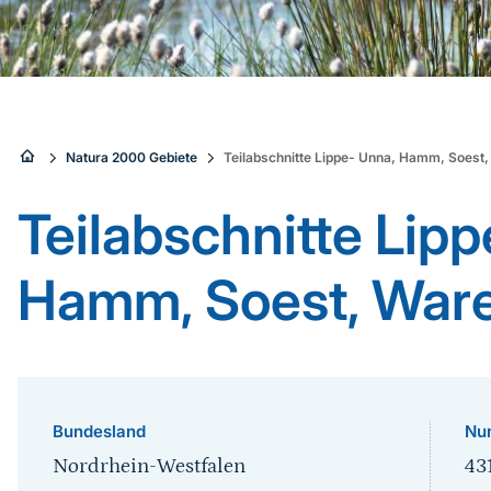
Sie
Natura 2000 Gebiete
Teilabschnitte Lippe- Unna, Hamm, Soest
sind
Teilabschnitte Lip
hier:
Hamm, Soest, War
Bundesland
Nu
Nordrhein-Westfalen
43