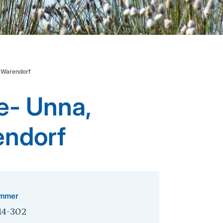
, Warendorf
pe- Unna,
endorf
mmer
14-302