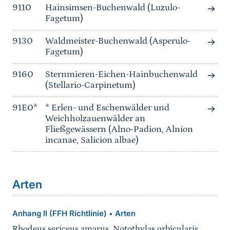
9110
Hainsimsen-Buchenwald (Luzulo-
Fagetum)
9130
Waldmeister-Buchenwald (Asperulo-
Fagetum)
9160
Sternmieren-Eichen-Hainbuchenwald
(Stellario-Carpinetum)
91E0*
* Erlen- und Eschenwälder und
Weichholzauenwälder an
Fließgewässern (Alno-Padion, Alnion
incanae, Salicion albae)
Arten
Anhang II (FFH Richtlinie)
Arten
•
Rhodeus sericeus amarus
,
Notothylas orbicularis