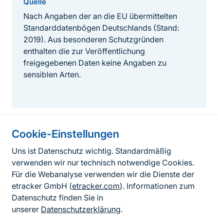
Quelle
Nach Angaben der an die EU übermittelten
Standarddatenbögen Deutschlands (Stand:
2019). Aus besonderen Schutzgründen
enthalten die zur Veröffentlichung
freigegebenen Daten keine Angaben zu
sensiblen Arten.
Cookie-Einstellungen
Informationen zur Seite
Uns ist Datenschutz wichtig. Standardmäßig
verwenden wir nur technisch notwendige Cookies.
Fußzeile
Kontakt zum BfN
Für die Webanalyse verwenden wir die Dienste der
Kontaktformular
etracker GmbH (
etracker.com
). Informationen zum
Datenschutz finden Sie in
Erklärung zur Barrierefreiheit
unserer
Datenschutzerklärung
.