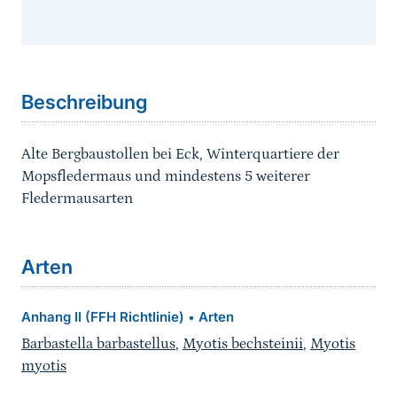
Sprungmarke
Beschreibung
Alte Bergbaustollen bei Eck, Winterquartiere der
Mopsfledermaus und mindestens 5 weiterer
Fledermausarten
Arten
Anhang II (FFH Richtlinie)
Arten
•
Barbastella barbastellus
,
Myotis bechsteinii
,
Myotis
myotis