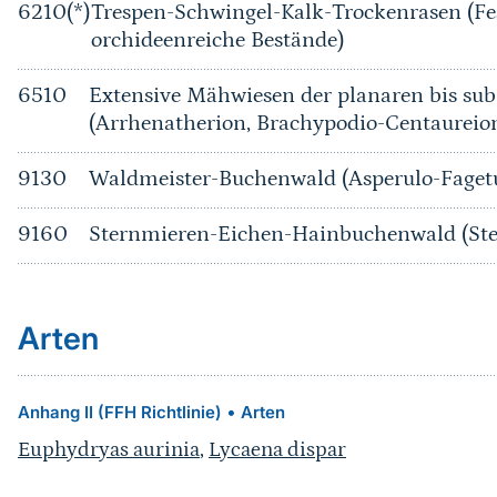
6210(*)
Trespen-Schwingel-Kalk-Trockenrasen (Fe
orchideenreiche Bestände)
6510
Extensive Mähwiesen der planaren bis su
(Arrhenatherion, Brachypodio-Centaureio
9130
Waldmeister-Buchenwald (Asperulo-Fage
9160
Sternmieren-Eichen-Hainbuchenwald (Ste
Arten
•
Anhang II (FFH Richtlinie)
Arten
Euphydryas aurinia
,
Lycaena dispar