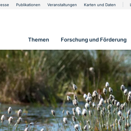
urschutz
resse
Publikationen
Veranstaltungen
Karten und Daten
vigation
Themen
Forschung und Förderung
Hauptnavigation