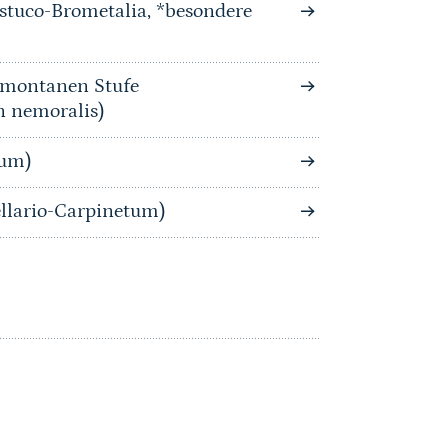
stuco-Brometalia, *besondere
bmontanen Stufe
n nemoralis)
tum)
llario-Carpinetum)