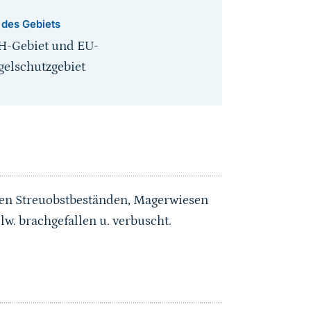
 des Gebiets
H-Gebiet und EU-
gelschutzgebiet
ten Streuobstbeständen, Magerwiesen
w. brachgefallen u. verbuscht.