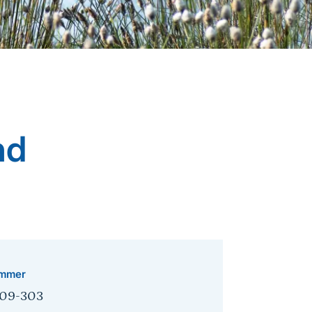
nd
mmer
09-303