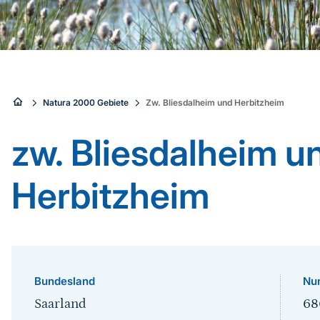
Sie
Natura 2000 Gebiete
Zw. Bliesdalheim und Herbitzheim
sind
zw. Bliesdalheim u
hier:
Herbitzheim
Bundesland
Nu
Saarland
68