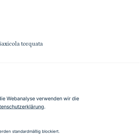
 Saxicola torquata
atenbögen Deutschlands (Stand:
 die Webanalyse verwenden wir die
ur Veröffentlichung freigegebenen
tenschutzerklärung
.
erden standardmäßig blockiert.