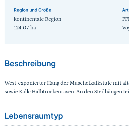
Region und Größe
Art
kontinentale Region
FF
124.07
ha
Vo
Sprungmarke
Beschreibung
West-exponierter Hang der Muschelkalkstufe mit al
sowie Kalk-Halbtrockenrasen. An den Steilhängen teil
Sprungmarke
Lebensraumtyp