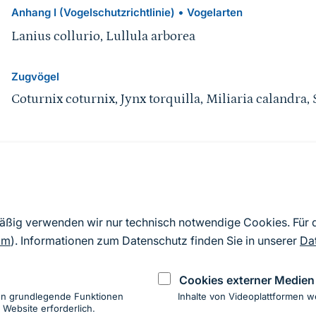
•
Anhang I (Vogelschutzrichtlinie)
Vogelarten
Lanius collurio, Lullula arborea
Zugvögel
Coturnix coturnix, Jynx torquilla, Miliaria calandra,
Quelle
Nach Angaben der an die EU übermittelten Standardd
mäßig verwenden wir nur technisch notwendige Cookies. Für
2019). Aus besonderen Schutzgründen enthalten die z
om
). Informationen zum Datenschutz finden Sie in unserer
Da
Daten keine Angaben zu sensiblen Arten.
Cookies externer Medien
en grundlegende Funktionen
Inhalte von Videoplattformen w
 Website erforderlich.