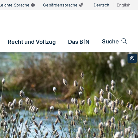
Leichte Sprache
Gebärdensprache
Deutsch
English
Sprachums
Suche
Recht und Vollzug
Das BfN