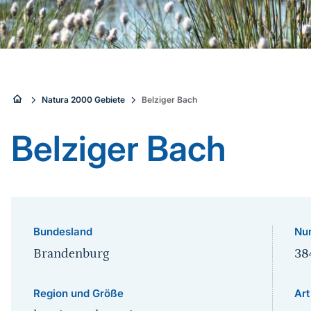
Sie
Natura 2000 Gebiete
Belziger Bach
sind
Belziger Bach
hier:
Bundesland
Nu
Brandenburg
38
Region und Größe
Art