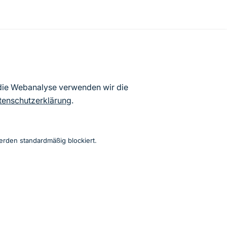
atenbögen Deutschlands (Stand:
 die Webanalyse verwenden wir die
ur Veröffentlichung freigegebenen
tenschutzerklärung
.
erden standardmäßig blockiert.
Instagram
Facebook
YouTube
LinkedIn
Mastodon
Bluesky