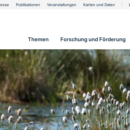
urschutz
resse
Publikationen
Veranstaltungen
Karten und Daten
vigation
Themen
Forschung und Förderung
Hauptnavigation