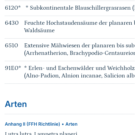
6120*
* Subkontinentale Blauschillergrasrasen (
6430
Feuchte Hochstaudensäume der planaren b
Waldsäume
6510
Extensive Mähwiesen der planaren bis su
(Arrhenatherion, Brachypodio-Centaureio
91E0*
* Erlen- und Eschenwälder und Weichholz
(Alno-Padion, Alnion incanae, Salicion alb
Arten
•
Anhang II (FFH Richtlinie)
Arten
Lutra lutra
,
Lampetra planeri