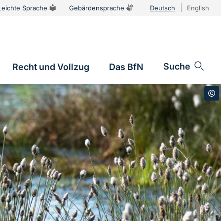
Leichte Sprache
Gebärdensprache
Deutsch
English
Sprachums
Suche
Recht und Vollzug
Das BfN