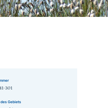
mmer
41-301
 des Gebiets