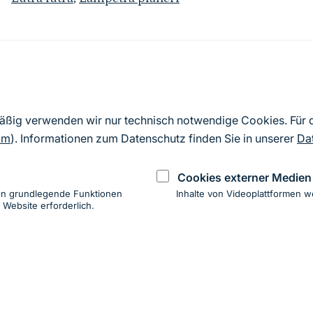
Quelle
Nach Angaben der an die EU übermittelten Standardd
mäßig verwenden wir nur technisch notwendige Cookies. Für
2019). Aus besonderen Schutzgründen enthalten die z
om
). Informationen zum Datenschutz finden Sie in unserer
Da
Daten keine Angaben zu sensiblen Arten.
Cookies externer Medien
en grundlegende Funktionen
Inhalte von Videoplattformen w
 Website erforderlich.
ung
hen
ung zur Barrierefreiheit
Impressum
Datenschutz