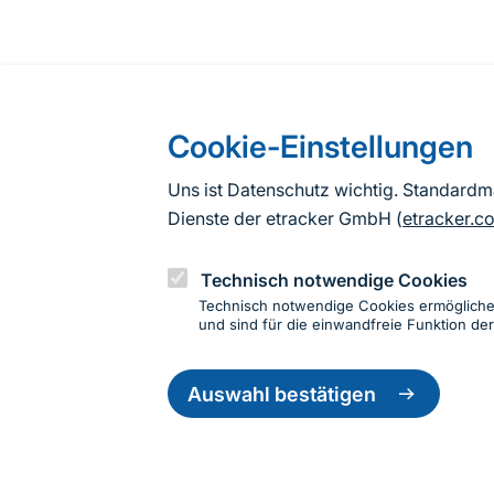
Cookie-Einstellungen
Uns ist Datenschutz wichtig. Standard
Dienste der etracker GmbH (
etracker.c
Technisch notwendige Cookies
Technisch notwendige Cookies ermöglich
und sind für die einwandfreie Funktion der
Einwillig
zurückzie
Auswahl bestätigen
Informationen zur Seite
Fußzeile
Kontakt zum BfN
Kontaktformular
Erklär