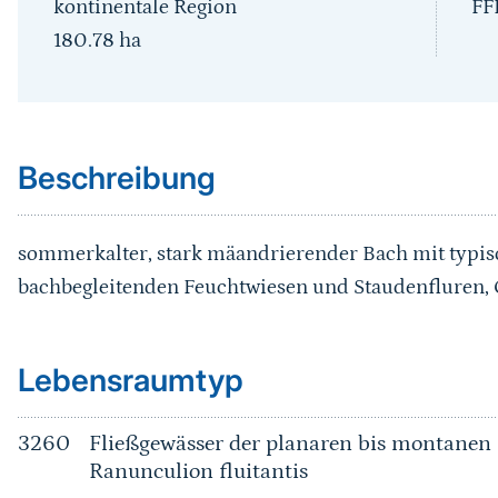
kontinentale Region
FF
180.78
ha
Sprungmarke
Beschreibung
sommerkalter, stark mäandrierender Bach mit typis
bachbegleitenden Feuchtwiesen und Staudenfluren,
Sprungmarke
Lebensraumtyp
3260
Fließgewässer der planaren bis montanen 
Ranunculion fluitantis