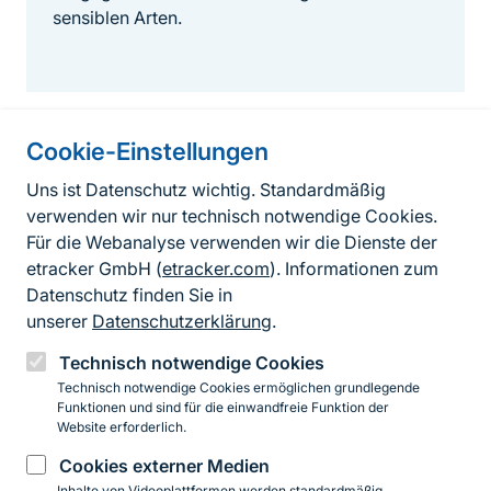
sensiblen Arten.
Cookie-Einstellungen
Informationen zur Seite
Uns ist Datenschutz wichtig. Standardmäßig
verwenden wir nur technisch notwendige Cookies.
Fußzeile
Kontakt zum BfN
Für die Webanalyse verwenden wir die Dienste der
Kontaktformular
etracker GmbH (
etracker.com
). Informationen zum
Datenschutz finden Sie in
Erklärung zur Barrierefreiheit
unserer
Datenschutzerklärung
.
Impressum
Technisch notwendige Cookies
Technisch notwendige Cookies ermöglichen grundlegende
Datenschutz
Funktionen und sind für die einwandfreie Funktion der
Website erforderlich.
Cookies externer Medien
Instagram
Facebook
YouTube
LinkedIn
Mastodon
Bluesky
Inhalte von Videoplattformen werden standardmäßig