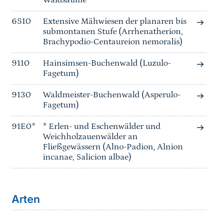
Waldsäume
6510
Extensive Mähwiesen der planaren bis
submontanen Stufe (Arrhenatherion,
Brachypodio-Centaureion nemoralis)
9110
Hainsimsen-Buchenwald (Luzulo-
Fagetum)
9130
Waldmeister-Buchenwald (Asperulo-
Fagetum)
91E0*
* Erlen- und Eschenwälder und
Weichholzauenwälder an
Fließgewässern (Alno-Padion, Alnion
incanae, Salicion albae)
Arten