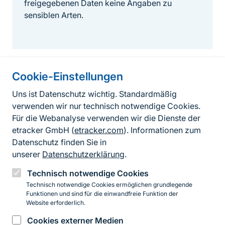
freigegebenen Daten keine Angaben zu
sensiblen Arten.
Cookie-Einstellungen
Informationen zur Seite
Uns ist Datenschutz wichtig. Standardmäßig
verwenden wir nur technisch notwendige Cookies.
Fußzeile
Kontakt zum BfN
Für die Webanalyse verwenden wir die Dienste der
Kontaktformular
etracker GmbH (
etracker.com
). Informationen zum
Datenschutz finden Sie in
Erklärung zur Barrierefreiheit
unserer
Datenschutzerklärung
.
Impressum
Technisch notwendige Cookies
Technisch notwendige Cookies ermöglichen grundlegende
Datenschutz
Funktionen und sind für die einwandfreie Funktion der
Website erforderlich.
Cookies externer Medien
Instagram
Facebook
YouTube
LinkedIn
Mastodon
Bluesky