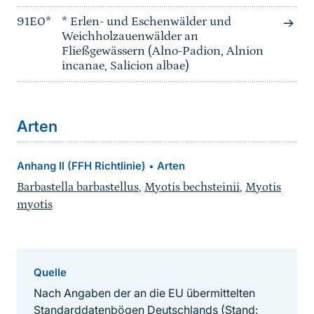
91E0*
* Erlen- und Eschenwälder und
Weichholzauenwälder an
Fließgewässern (Alno-Padion, Alnion
incanae, Salicion albae)
Arten
Anhang II (FFH Richtlinie)
Arten
•
Barbastella barbastellus
,
Myotis bechsteinii
,
Myotis
myotis
Quelle
Nach Angaben der an die EU übermittelten
Standarddatenbögen Deutschlands (Stand: