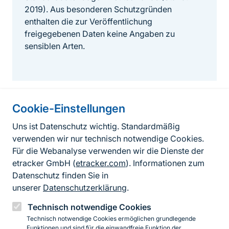
2019). Aus besonderen Schutzgründen
enthalten die zur Veröffentlichung
freigegebenen Daten keine Angaben zu
sensiblen Arten.
Cookie-Einstellungen
Informationen zur Seite
Uns ist Datenschutz wichtig. Standardmäßig
verwenden wir nur technisch notwendige Cookies.
Fußzeile
Kontakt zum BfN
Für die Webanalyse verwenden wir die Dienste der
Kontaktformular
etracker GmbH (
etracker.com
). Informationen zum
Datenschutz finden Sie in
Erklärung zur Barrierefreiheit
unserer
Datenschutzerklärung
.
Impressum
Technisch notwendige Cookies
Technisch notwendige Cookies ermöglichen grundlegende
Datenschutz
Funktionen und sind für die einwandfreie Funktion der