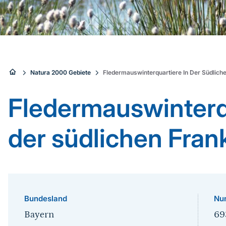
Sie
Natura 2000 Gebiete
Fledermauswinterquartiere In Der Südlich
sind
Fledermauswinterqu
hier:
der südlichen Fran
Bundesland
Nu
Bayern
69