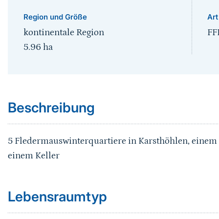
Region und Größe
Art
kontinentale Region
FF
5.96
ha
Sprungmarke
Beschreibung
5 Fledermauswinterquartiere in Karsthöhlen, einem 
einem Keller
Sprungmarke
Lebensraumtyp