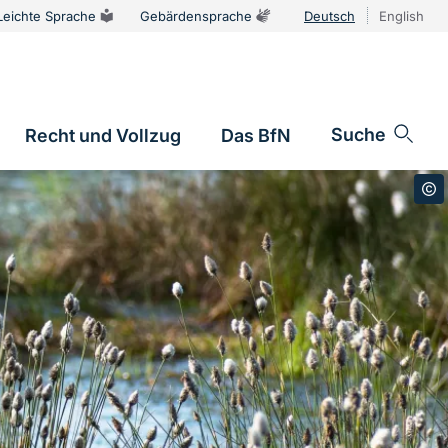
Leichte Sprache
Gebärdensprache
Deutsch
English
Sprachums
Suche
Recht und Vollzug
Das BfN