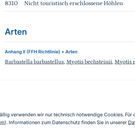
8310
Nicht touristisch erschlossene Höhlen
Arten
•
Anhang II (FFH Richtlinie)
Arten
Barbastella barbastellus
,
Myotis bechsteinii
,
Myotis 
Quelle
Nach Angaben der an die EU übermittelten Standardd
mäßig verwenden wir nur technisch notwendige Cookies. Für
2019). Aus besonderen Schutzgründen enthalten die z
om
). Informationen zum Datenschutz finden Sie in unserer
Da
Daten keine Angaben zu sensiblen Arten.