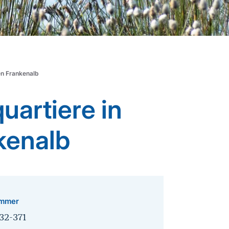
en Frankenalb
artiere in
kenalb
mmer
32-371