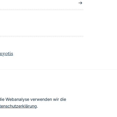
myotis
atenbögen Deutschlands (Stand:
 die Webanalyse verwenden wir die
ur Veröffentlichung freigegebenen
tenschutzerklärung
.