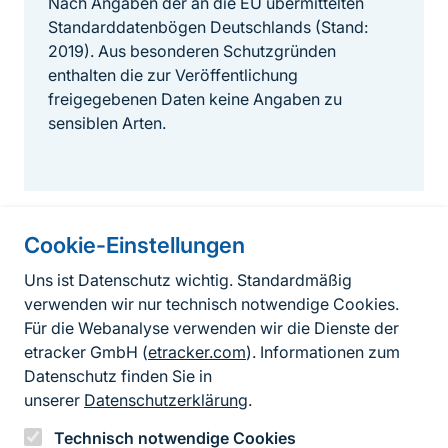
Nach Angaben der an die EU übermittelten
Standarddatenbögen Deutschlands (Stand:
2019). Aus besonderen Schutzgründen
enthalten die zur Veröffentlichung
freigegebenen Daten keine Angaben zu
sensiblen Arten.
Cookie-Einstellungen
Informationen zur Seite
Uns ist Datenschutz wichtig. Standardmäßig
verwenden wir nur technisch notwendige Cookies.
Fußzeile
Kontakt zum BfN
Für die Webanalyse verwenden wir die Dienste der
Kontaktformular
etracker GmbH (
etracker.com
). Informationen zum
Datenschutz finden Sie in
Erklärung zur Barrierefreiheit
unserer
Datenschutzerklärung
.
Impressum
Technisch notwendige Cookies