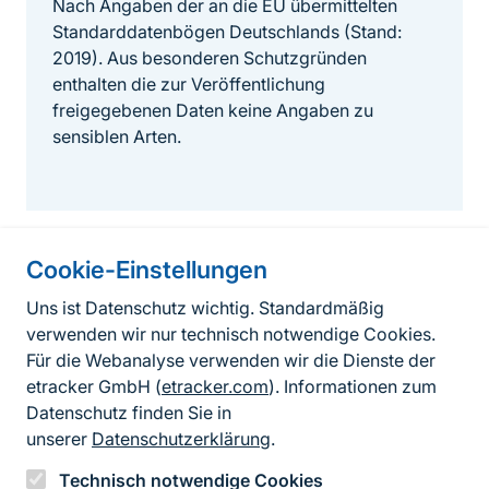
Nach Angaben der an die EU übermittelten
Standarddatenbögen Deutschlands (Stand:
2019). Aus besonderen Schutzgründen
enthalten die zur Veröffentlichung
freigegebenen Daten keine Angaben zu
sensiblen Arten.
Cookie-Einstellungen
Informationen zur Seite
Uns ist Datenschutz wichtig. Standardmäßig
verwenden wir nur technisch notwendige Cookies.
Fußzeile
Kontakt zum BfN
Für die Webanalyse verwenden wir die Dienste der
Kontaktformular
etracker GmbH (
etracker.com
). Informationen zum
Datenschutz finden Sie in
Erklärung zur Barrierefreiheit
unserer
Datenschutzerklärung
.
Impressum
Technisch notwendige Cookies