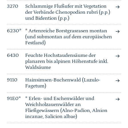
3270
Schlammige Flußufer mit Vegetation
der Verbände Chenopodion rubri (p.p.)
und Bidention (p.p.)
6230*
* Artenreiche Borstgrasrasen montan
(und submontan auf dem europäischen
Festland)
6430
Feuchte Hochstaudensäume der
planaren bis alpinen Höhenstufe inkl.
Waldsäume
9110
Hainsimsen-Buchenwald (Luzulo-
Fagetum)
91E0*
* Erlen- und Eschenwälder und
Weichholzauenwälder an
Fließgewässern (Alno-Padion, Alnion
incanae, Salicion albae)