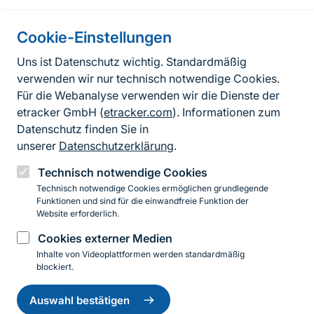
Cookie-Einstellungen
Informationen zur Seite
Uns ist Datenschutz wichtig. Standardmäßig
verwenden wir nur technisch notwendige Cookies.
Fußzeile
Kontakt zum BfN
Für die Webanalyse verwenden wir die Dienste der
Kontaktformular
etracker GmbH (
etracker.com
). Informationen zum
Datenschutz finden Sie in
Erklärung zur Barrierefreiheit
unserer
Datenschutzerklärung
.
Impressum
Technisch notwendige Cookies
Technisch notwendige Cookies ermöglichen grundlegende
Datenschutz
Funktionen und sind für die einwandfreie Funktion der
Website erforderlich.
Cookies externer Medien
Instagram
Facebook
YouTube
LinkedIn
Mastodon
Bluesky
Inhalte von Videoplattformen werden standardmäßig
blockiert.
Einwilligung
© 2026 Bundesamt für Naturschutz
zurückziehen
Auswahl bestätigen