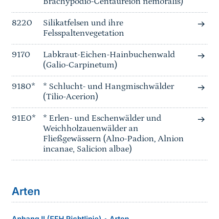
Brachypodio-Centaureion nemoralis)
8220
Silikatfelsen und ihre
Felsspaltenvegetation
9170
Labkraut-Eichen-Hainbuchenwald
(Galio-Carpinetum)
9180*
* Schlucht- und Hangmischwälder
(Tilio-Acerion)
91E0*
* Erlen- und Eschenwälder und
Weichholzauenwälder an
Fließgewässern (Alno-Padion, Alnion
incanae, Salicion albae)
Arten
Anhang II (FFH Richtlinie)
Arten
•