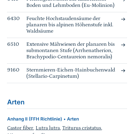
Boden und Lehmboden (Eu-Molinion)
6430
Feuchte Hochstaudensäume der
planaren bis alpinen Höhenstufe inkl.
Waldsäume
6510
Extensive Mähwiesen der planaren bis
submontanen Stufe (Arrhenatherion,
Brachypodio-Centaureion nemoralis)
9160
Sternmieren-Eichen-Hainbuchenwald
(Stellario-Carpinetum)
Arten
Anhang II (FFH Richtlinie)
Arten
•
Castor fiber
,
Lutra lutra
,
Triturus cristatus
,