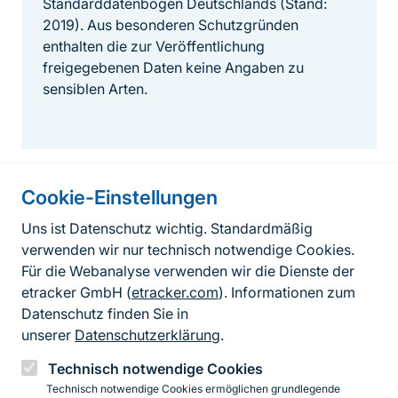
Standarddatenbögen Deutschlands (Stand:
2019). Aus besonderen Schutzgründen
enthalten die zur Veröffentlichung
freigegebenen Daten keine Angaben zu
sensiblen Arten.
Cookie-Einstellungen
Informationen zur Seite
Uns ist Datenschutz wichtig. Standardmäßig
verwenden wir nur technisch notwendige Cookies.
Fußzeile
Kontakt zum BfN
Für die Webanalyse verwenden wir die Dienste der
Kontaktformular
etracker GmbH (
etracker.com
). Informationen zum
Datenschutz finden Sie in
Erklärung zur Barrierefreiheit
unserer
Datenschutzerklärung
.
Impressum
Technisch notwendige Cookies
Technisch notwendige Cookies ermöglichen grundlegende