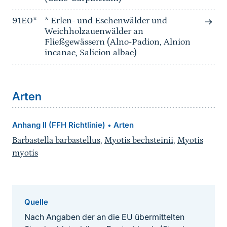
91E0*
* Erlen- und Eschenwälder und
Weichholzauenwälder an
Fließgewässern (Alno-Padion, Alnion
incanae, Salicion albae)
Arten
Anhang II (FFH Richtlinie)
Arten
•
Barbastella barbastellus
,
Myotis bechsteinii
,
Myotis
myotis
Quelle
Nach Angaben der an die EU übermittelten