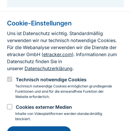
Cookie-Einstellungen
Informationen zur Seite
Uns ist Datenschutz wichtig. Standardmäßig
verwenden wir nur technisch notwendige Cookies.
Fußzeile
Kontakt zum BfN
Für die Webanalyse verwenden wir die Dienste der
Kontaktformular
etracker GmbH (
etracker.com
). Informationen zum
Datenschutz finden Sie in
Erklärung zur Barrierefreiheit
unserer
Datenschutzerklärung
.
Impressum
Technisch notwendige Cookies
Technisch notwendige Cookies ermöglichen grundlegende
Datenschutz
Funktionen und sind für die einwandfreie Funktion der
Website erforderlich.
Cookies externer Medien
Instagram
Facebook
YouTube
LinkedIn
Mastodon
Bluesky
Inhalte von Videoplattformen werden standardmäßig
blockiert.
Einwilligung
© 2026 Bundesamt für Naturschutz