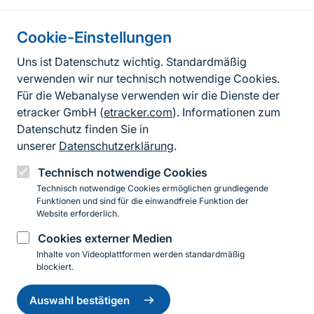
Cookie-Einstellungen
Informationen zur Seite
Uns ist Datenschutz wichtig. Standardmäßig
verwenden wir nur technisch notwendige Cookies.
Fußzeile
Kontakt zum BfN
Für die Webanalyse verwenden wir die Dienste der
Kontaktformular
etracker GmbH (
etracker.com
). Informationen zum
Datenschutz finden Sie in
Erklärung zur Barrierefreiheit
unserer
Datenschutzerklärung
.
Impressum
Technisch notwendige Cookies
Technisch notwendige Cookies ermöglichen grundlegende
Datenschutz
Funktionen und sind für die einwandfreie Funktion der
Website erforderlich.
Cookies externer Medien
Instagram
Facebook
YouTube
LinkedIn
Mastodon
Bluesky
Inhalte von Videoplattformen werden standardmäßig
blockiert.
Einwilligung
© 2026 Bundesamt für Naturschutz
zurückziehen
Auswahl bestätigen