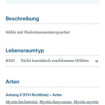
Sprungmarke
Beschreibung
Höhle mit Fledermauswinterquartier
Sprungmarke
Lebensraumtyp
8310
Nicht touristisch erschlossene Höhlen
Arten
Anhang II (FFH Richtlinie)
Arten
•
Myotis bechsteinii
,
Myotis dasycneme
,
Myotis myotis